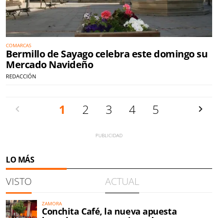
COMARCAS
Bermillo de Sayago celebra este domingo su
Mercado Navideño
REDACCIÓN
Anterior
1
2
3
4
5
Siguien
LO MÁS
VISTO
ACTUAL
ZAMORA
Conchita Café, la nueva apuesta