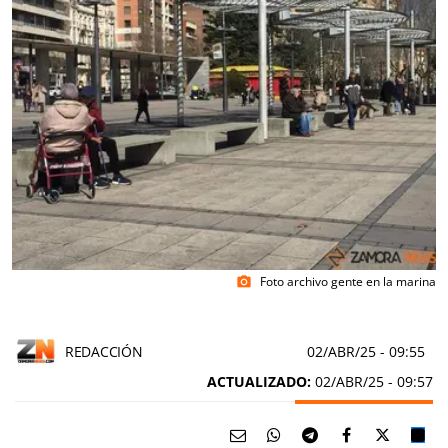
Foto archivo gente en la marina
photo_camera
REDACCIÓN
02/ABR/25
- 09:55
ACTUALIZADO:
02/ABR/25 - 09:57