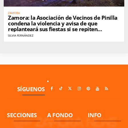
ZAMORA
Zamora: la Asociación de Vecinos de Pinilla
condena la violencia y avisa de que
replanteará sus fiestas si se repiten
incidentes
SILVIA FERNÁNDEZ
SÍGUENOS
SECCIONES
A FONDO
INFO