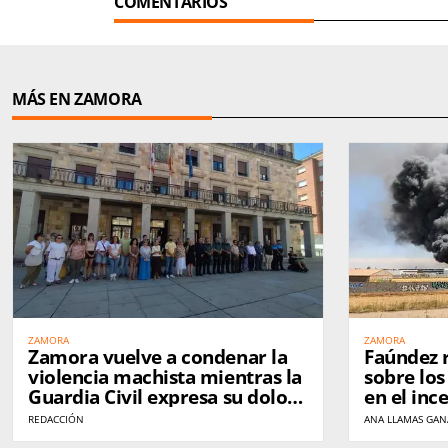
COMENTARIOS
MÁS EN ZAMORA
ZAMORA
ZAMORA
Zamora vuelve a condenar la
Faúndez 
violencia machista mientras la
sobre lo
Guardia Civil expresa su dolor
en el inc
por el asesinato de una
residuos 
REDACCIÓN
ANA LLAMAS GA
compañera