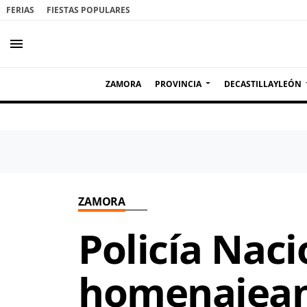
FERIAS
FIESTAS POPULARES
menu
ZAMORA
PROVINCIA
DECASTILLAYLEÓN
ZAMORA
Policía Naci
homenajean 