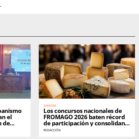
ZAMORA
rbanismo
Los concursos nacionales de
an el
FROMAGO 2026 baten récord
n de
de participación y consolidan a
Zamora como referente del
REDACCIÓN
queso en España