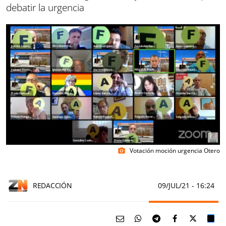
debatir la urgencia
Votación moción urgencia Otero
photo_camera
REDACCIÓN
09/JUL/21
- 16:24