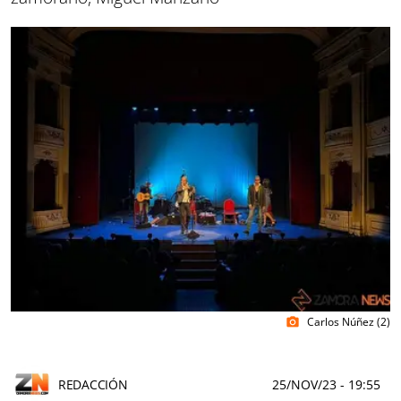
Carlos Núñez (2)
photo_camera
REDACCIÓN
25/NOV/23
- 19:55