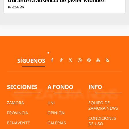
durante la ausencia de Javier Faúndez
REDACCIÓN
SÍGUENOS
SECCIONES
A FONDO
INFO
ZAMORA
UNI
EQUIPO DE
ZAMORA NEWS
PROVINCIA
OPINIÓN
CONDICIONES
BENAVENTE
GALERÍAS
DE USO