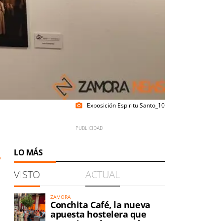
Exposición Espiritu Santo_10
photo_camera
LO MÁS
VISTO
ACTUAL
o
ZAMORA
Conchita Café, la nueva
apuesta hostelera que