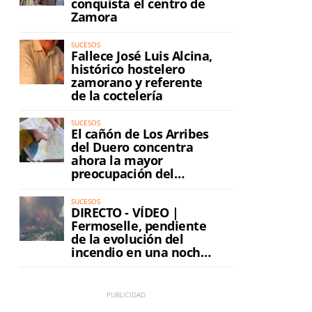
conquista el centro de
Zamora
l
SUCESOS
Fallece José Luis Alcina,
histórico hostelero
zamorano y referente
de la coctelería
SUCESOS
El cañón de Los Arribes
del Duero concentra
ahora la mayor
preocupación del
incendio
SUCESOS
DIRECTO - VÍDEO |
Fermoselle, pendiente
de la evolución del
incendio en una noche
de máxima tensión