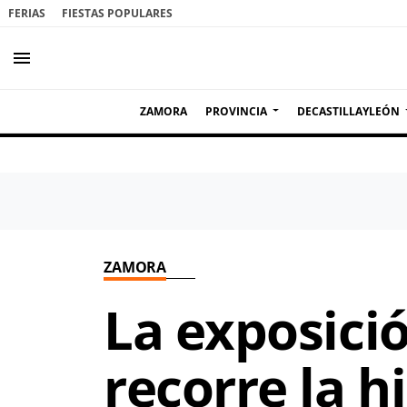
FERIAS
FIESTAS POPULARES
menu
ZAMORA
PROVINCIA
DECASTILLAYLEÓN
ZAMORA
La exposici
recorre la h