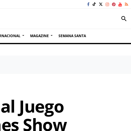
search
RNACIONAL
MAGAZINE
SEMANA SANTA
al Juego
mes Show