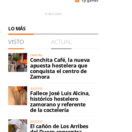
cyl games
photo_camera
1
LO MÁS
VISTO
ACTUAL
ZAMORA
Conchita Café, la nueva
apuesta hostelera que
conquista el centro de
Zamora
SUCESOS
Fallece José Luis Alcina,
histórico hostelero
zamorano y referente
de la coctelería
SUCESOS
El cañón de Los Arribes
del Duero concentra