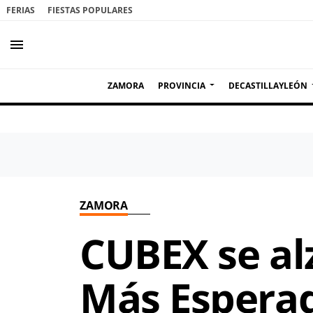
FERIAS
FIESTAS POPULARES
menu
ZAMORA
PROVINCIA
DECASTILLAYLEÓN
ZAMORA
CUBEX se alz
Más Espera