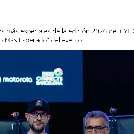
s más especiales de la edición 2026 del C
go Más Esperado" del evento.