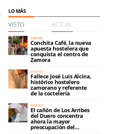
7
LO MÁS
VISTO
ACTUAL
ZAMORA
Conchita Café, la nueva
apuesta hostelera que
conquista el centro de
Zamora
SUCESOS
Fallece José Luis Alcina,
histórico hostelero
zamorano y referente
de la coctelería
SUCESOS
El cañón de Los Arribes
del Duero concentra
ahora la mayor
preocupación del
incendio