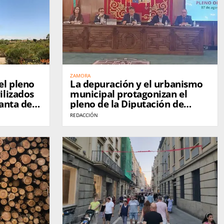
ZAMORA
el pleno
La depuración y el urbanismo
ilizados
municipal protagonizan el
lanta de
pleno de la Diputación de
Zamora
REDACCIÓN