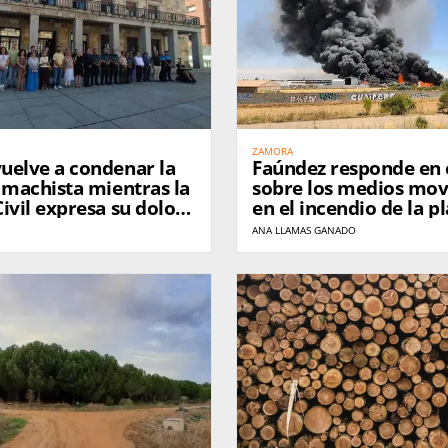
ZAMORA
uelve a condenar la
Faúndez responde en 
 machista mientras la
sobre los medios mov
ivil expresa su dolor
en el incendio de la p
esinato de una
residuos de Roales
ANA LLAMAS GANADO
ra