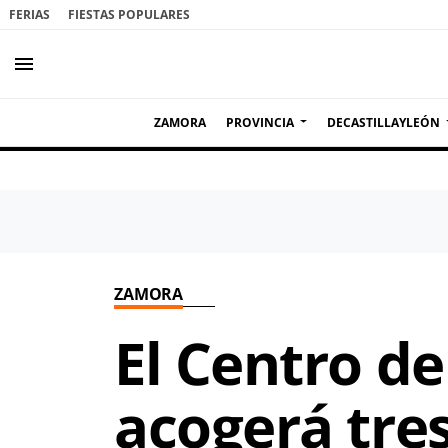
FERIAS
FIESTAS POPULARES
menu
ZAMORA
PROVINCIA
DECASTILLAYLEÓN
ZAMORA
El Centro d
acogerá tre