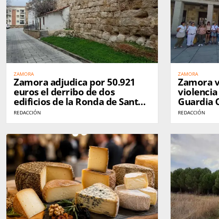
ZAMORA
ZAMORA
Zamora adjudica por 50.921
Zamora v
euros el derribo de dos
violencia
edificios de la Ronda de Santa
Guardia C
Ana para ampliar la muralla
por el as
REDACCIÓN
REDACCIÓN
liberada
compañe