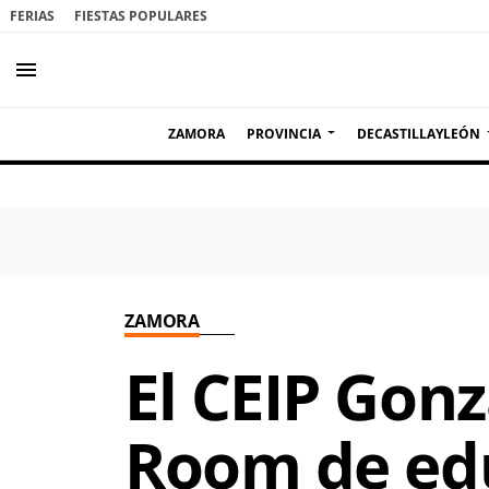
FERIAS
FIESTAS POPULARES
menu
ZAMORA
PROVINCIA
DECASTILLAYLEÓN
ZAMORA
El CEIP Gon
Room de edu