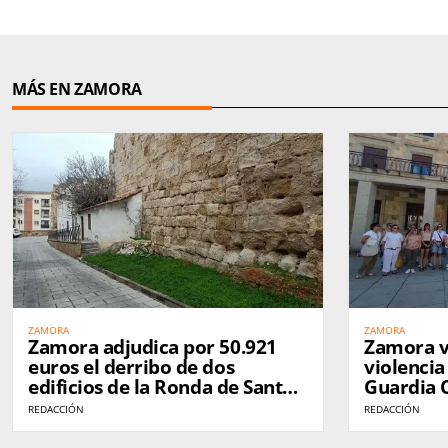
MÁS EN ZAMORA
ZAMORA
ZAMORA
Zamora adjudica por 50.921
Zamora v
euros el derribo de dos
violencia
edificios de la Ronda de Santa
Guardia C
Ana para ampliar la muralla
por el as
REDACCIÓN
REDACCIÓN
liberada
compañe