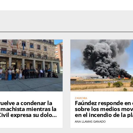
ZAMORA
uelve a condenar la
Faúndez responde en 
 machista mientras la
sobre los medios mov
ivil expresa su dolor
en el incendio de la p
esinato de una
residuos de Roales
ANA LLAMAS GANADO
ra