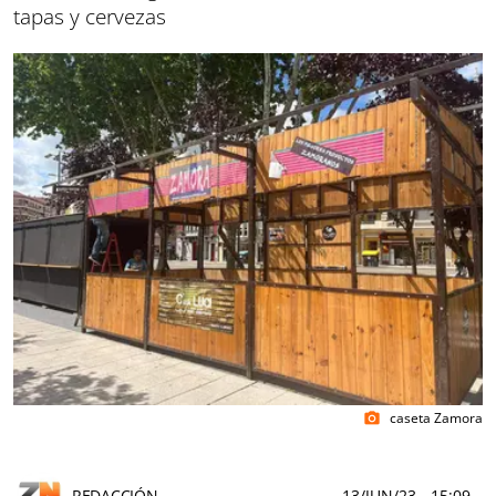
tapas y cervezas
caseta Zamora
photo_camera
REDACCIÓN
13/JUN/23
- 15:09