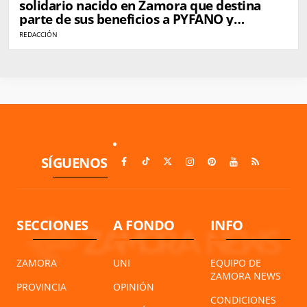
solidario nacido en Zamora que destina
parte de sus beneficios a PYFANO y
Autismo Zamora
REDACCIÓN
SÍGUENOS
SECCIONES
A FONDO
INFO
ZAMORA
UNI
EQUIPO DE
ZAMORA NEWS
PROVINCIA
OPINIÓN
CONDICIONES