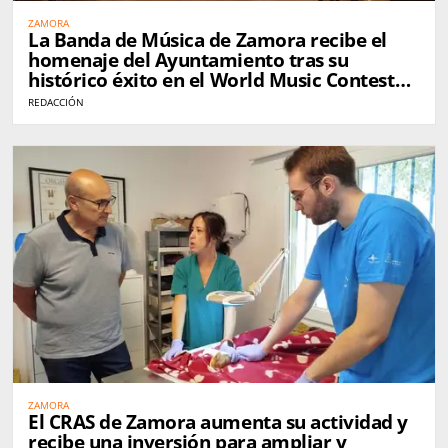
ZAMORA
La Banda de Música de Zamora recibe el
homenaje del Ayuntamiento tras su
histórico éxito en el World Music Contest
de Kerkrade
REDACCIÓN
ZAMORA
El CRAS de Zamora aumenta su actividad y
recibe una inversión para ampliar y