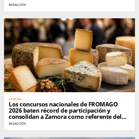
REDACCIÓN
ZAMORA
Los concursos nacionales de FROMAGO
2026 baten récord de participación y
consolidan a Zamora como referente del
queso en España
REDACCIÓN