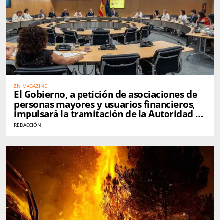
ZN MAGAZINE
El Gobierno, a petición de asociaciones de
personas mayores y usuarios financieros,
impulsará la tramitación de la Autoridad de
Defensa del Cliente Financiero en
REDACCIÓN
septiembre