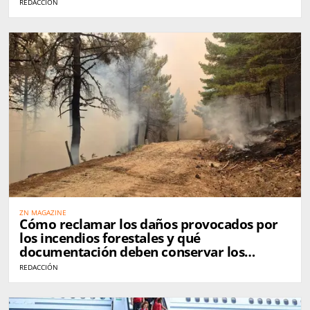
REDACCIÓN
ZN MAGAZINE
Cómo reclamar los daños provocados por
los incendios forestales y qué
documentación deben conservar los
afectados
REDACCIÓN