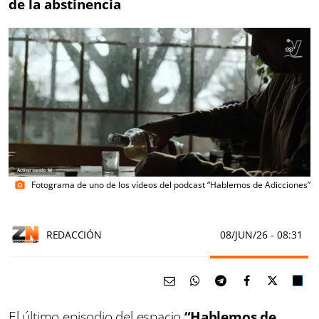
de la abstinencia
Fotograma de uno de los vídeos del podcast “Hablemos de Adicciones”
photo_camera
REDACCIÓN
08/JUN/26
- 08:31
El último episodio del espacio
“Hablemos de