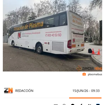
plasmabus
photo_camera
REDACCIÓN
15/JUN/26
- 09:33