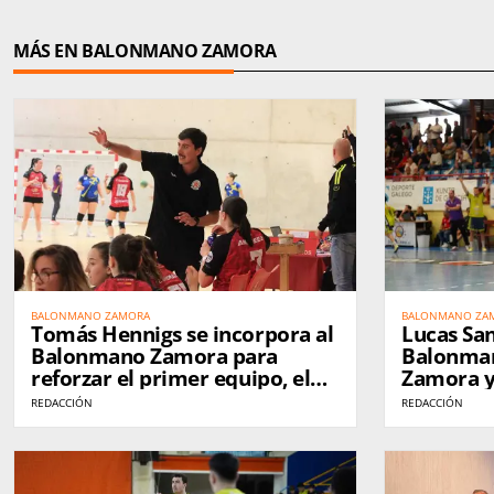
MÁS EN BALONMANO ZAMORA
BALONMANO ZAMORA
BALONMANO ZA
Tomás Hennigs se incorpora al
Lucas Sa
Balonmano Zamora para
Balonman
reforzar el primer equipo, el
Zamora y
filial y la cantera
portería 
REDACCIÓN
REDACCIÓN
Plata