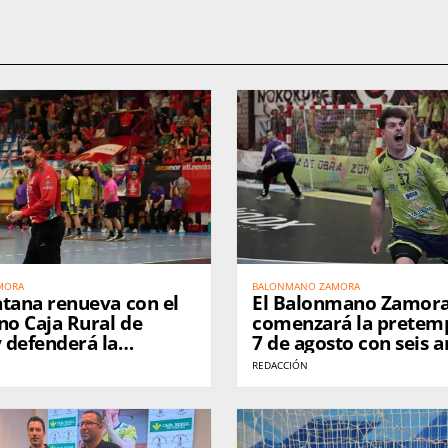
MORA
BALONMANO ZAMORA
ntana renueva con el
El Balonmano Zamor
o Caja Rural de
comenzará la pretem
 defenderá la
7 de agosto con seis 
en División de Honor
antes de su regreso a 
REDACCIÓN
de Honor Plata