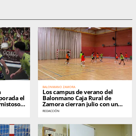
BALONMANO ZAMORA
a
Los campus de verano del
porada el
Balonmano Caja Rural de
amistosos
Zamora cierran julio con un
División
balance muy positivo y ponen
REDACCIÓN
la vista en Sanabria