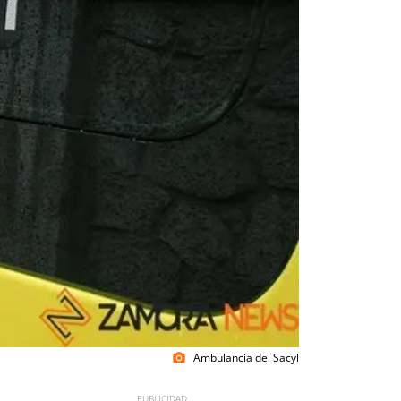
Ambulancia del Sacyl
photo_camera