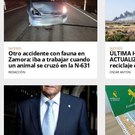
SUCESOS
SUCESOS
Otro accidente con fauna en
ÚLTIMA H
Zamora: iba a trabajar cuando
ACTUALIZ
un animal se cruzó en la N-631
reciclaje
llama act
REDACCIÓN
OSCAR ANTON