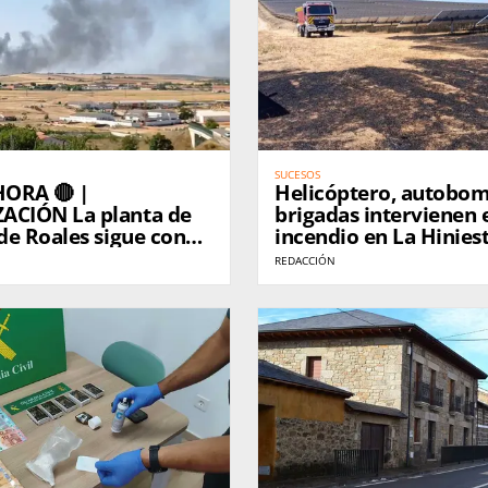
SUCESOS
ORA 🔴 |
Helicóptero, autobo
ACIÓN La planta de
brigadas intervienen 
 de Roales sigue con
incendio en La Hinies
iva
REDACCIÓN