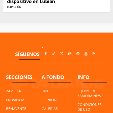
dispositivo en Lubián
REDACCIÓN
SÍGUENOS
SECCIONES
A FONDO
INFO
ZAMORA
UNI
EQUIPO DE
ZAMORA NEWS
PROVINCIA
OPINIÓN
CONDICIONES
BENAVENTE
GALERÍAS
DE USO