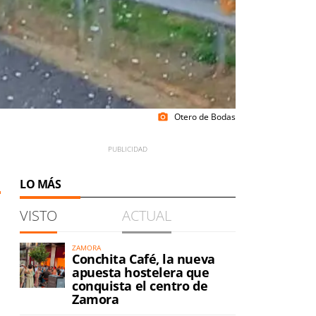
Otero de Bodas
photo_camera
1
LO MÁS
VISTO
ACTUAL
ZAMORA
Conchita Café, la nueva
apuesta hostelera que
conquista el centro de
Zamora