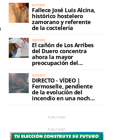
SUCESOS
Fallece José Luis Alcina,
histórico hostelero
zamorano y referente
de la coctelería
a
SUCESOS
El cañón de Los Arribes
del Duero concentra
ahora la mayor
preocupación del
incendio
SUCESOS
DIRECTO - VÍDEO |
o
Fermoselle, pendiente
de la evolución del
incendio en una noche
de máxima tensión