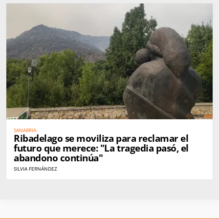
SANABRIA
Ribadelago se moviliza para reclamar el
futuro que merece: "La tragedia pasó, el
abandono continúa"
SILVIA FERNÁNDEZ