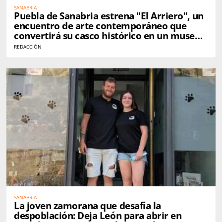
SANABRIA
Puebla de Sanabria estrena "El Arriero", un
encuentro de arte contemporáneo que
convertirá su casco histórico en un museo
al aire libre
REDACCIÓN
SANABRIA
La joven zamorana que desafía la
despoblación: Deja León para abrir en