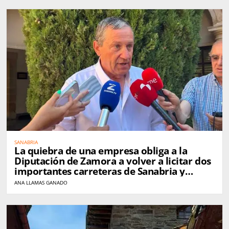
SANABRIA
La quiebra de una empresa obliga a la
Diputación de Zamora a volver a licitar dos
importantes carreteras de Sanabria y
Carballeda
ANA LLAMAS GANADO