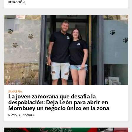
al aire libre
REDACCIÓN
SANABRIA
La joven zamorana que desafía la
despoblación: Deja León para abrir en
Mombuey un negocio único en la zona
SILVIA FERNÁNDEZ