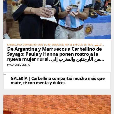
CARBELLINO DEMUESTRA QUE LA INTEGRACIÓN NO SE EXPLICA: SE VIVE. كاربيّينو
De Argentina y Marruecos a Carbellino de
تُثبت أن الاندماج الحقيقي لا يحتاج إلى شرح… بل يُعاش
Sayago: Paula y Hanna ponen rostro a la
nueva mujer rural. من الأرجنتين والمغرب إلى
كاربيّينو دي ساياغو: باولا وهناء تجسّدان صورة المرأة
PACO COLMENERO
القروية الجديدة
GALERÍA | Carbellino compartió mucho más que
mate, té con menta y dulces