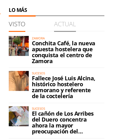
LO MÁS
VISTO
ACTUAL
ZAMORA
Conchita Café, la nueva
apuesta hostelera que
conquista el centro de
Zamora
SUCESOS
Fallece José Luis Alcina,
histórico hostelero
zamorano y referente
de la coctelería
SUCESOS
El cañón de Los Arribes
del Duero concentra
ahora la mayor
preocupación del
incendio