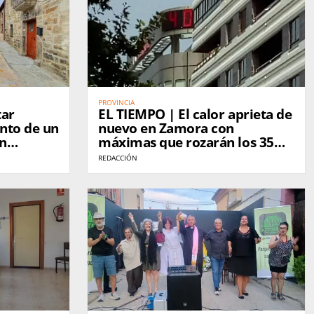
PROVINCIA
tar
EL TIEMPO | El calor aprieta de
nto de un
nuevo en Zamora con
en
máximas que rozarán los 35
grados este jueves
REDACCIÓN