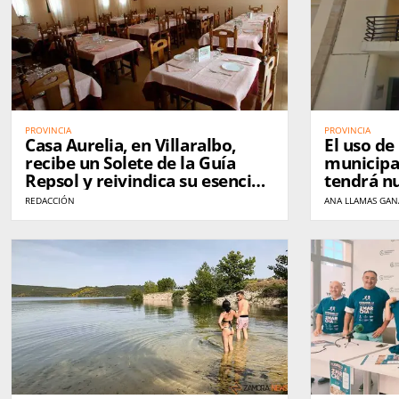
PROVINCIA
PROVINCIA
Casa Aurelia, en Villaralbo,
El uso de 
recibe un Solete de la Guía
municipal
Repsol y reivindica su esencia
tendrá nu
tras 37 años de historia
REDACCIÓN
ANA LLAMAS GA