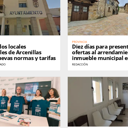
PROVINCIA
los locales
Diez días para presen
es de Arcenillas
ofertas al arrendamie
evas normas y tarifas
inmueble municipal 
Villardeciervos
NADO
REDACCIÓN