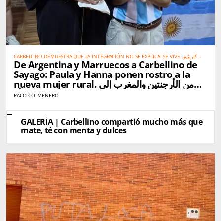
CARBELLINO DEMUESTRA QUE LA INTEGRACIÓN NO SE EXPLICA: SE VIVE. كاربيّينو
De Argentina y Marruecos a Carbellino de
تُثبت أن الاندماج الحقيقي لا يحتاج إلى شرح… بل يُعاش
Sayago: Paula y Hanna ponen rostro a la
nueva mujer rural. من الأرجنتين والمغرب إلى
كاربيّينو دي ساياغو: باولا وهناء تجسّدان صورة المرأة
PACO COLMENERO
القروية الجديدة
GALERÍA | Carbellino compartió mucho más que
mate, té con menta y dulces