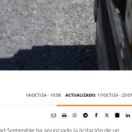
14/OCT/24
- 19:58
ACTUALIZADO:
17/OCT/24 - 23:0
dad Sostenible ha anunciado la licitación de un