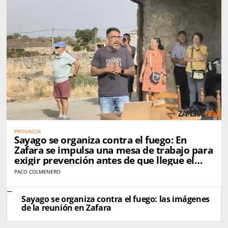
PROVINCIA
Sayago se organiza contra el fuego: En
Zafara se impulsa una mesa de trabajo para
exigir prevención antes de que llegue el
próximo incendio
PACO COLMENERO
Sayago se organiza contra el fuego: las imágenes
de la reunión en Zafara