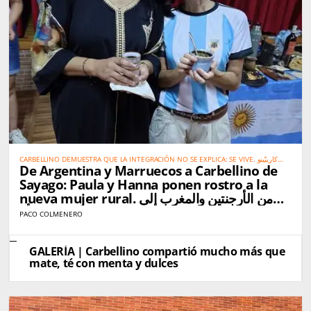
CARBELLINO DEMUESTRA QUE LA INTEGRACIÓN NO SE EXPLICA: SE VIVE. كاربيّينو
De Argentina y Marruecos a Carbellino de
تُثبت أن الاندماج الحقيقي لا يحتاج إلى شرح… بل يُعاش
Sayago: Paula y Hanna ponen rostro a la
nueva mujer rural. من الأرجنتين والمغرب إلى
كاربيّينو دي ساياغو: باولا وهناء تجسّدان صورة المرأة
PACO COLMENERO
القروية الجديدة
GALERÍA | Carbellino compartió mucho más que
mate, té con menta y dulces