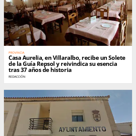
PROVINCIA
Casa Aurelia, en Villaralbo, recibe un Solete
de la Guía Repsol y reivindica su esencia
tras 37 años de historia
REDACCIÓN