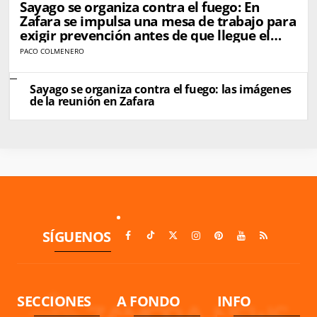
Sayago se organiza contra el fuego: En
Zafara se impulsa una mesa de trabajo para
exigir prevención antes de que llegue el
próximo incendio
PACO COLMENERO
Sayago se organiza contra el fuego: las imágenes
de la reunión en Zafara
SÍGUENOS
SECCIONES
A FONDO
INFO