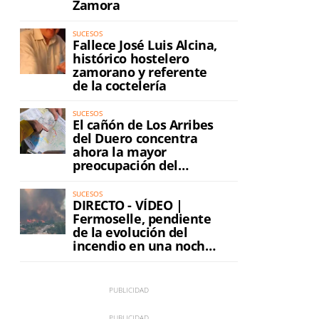
Zamora
SUCESOS
Fallece José Luis Alcina,
histórico hostelero
zamorano y referente
de la coctelería
SUCESOS
El cañón de Los Arribes
del Duero concentra
ahora la mayor
preocupación del
incendio
SUCESOS
DIRECTO - VÍDEO |
Fermoselle, pendiente
de la evolución del
incendio en una noche
de máxima tensión