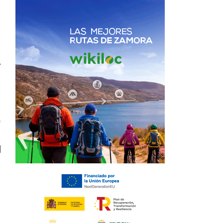
y
0
l