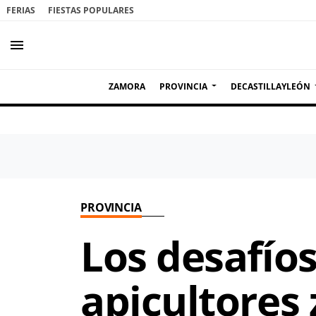
FERIAS
FIESTAS POPULARES
menu
ZAMORA
PROVINCIA
DECASTILLAYLEÓN
PROVINCIA
Los desafío
apicultores