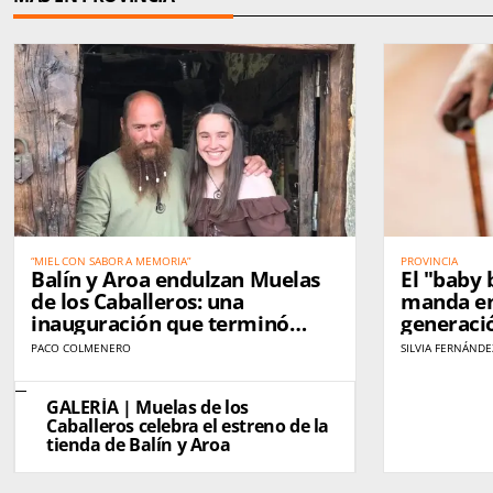
“MIEL CON SABOR A MEMORIA”
PROVINCIA
Balín y Aroa endulzan Muelas
El "baby 
de los Caballeros: una
manda en
inauguración que terminó
generaci
convertida en fiesta
acerca a 
PACO COLMENERO
SILVIA FERNÁNDE
juvenil
GALERÍA | Muelas de los
Caballeros celebra el estreno de la
tienda de Balín y Aroa