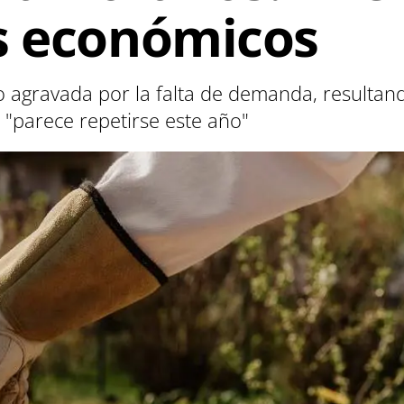
s económicos
o agravada por la falta de demanda, resultan
 "parece repetirse este año"