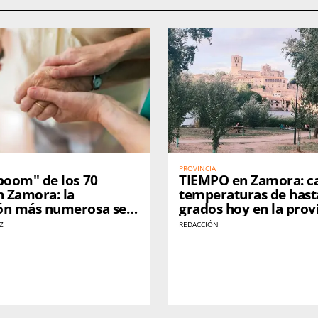
PROVINCIA
boom" de los 70
TIEMPO en Zamora: cal
 Zamora: la
temperaturas de hast
ón más numerosa se
grados hoy en la prov
la jubilación sin relevo
Z
REDACCIÓN