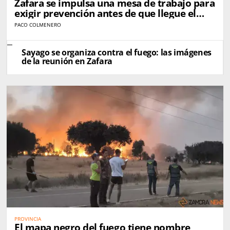
Zafara se impulsa una mesa de trabajo para
exigir prevención antes de que llegue el
próximo incendio
PACO COLMENERO
Sayago se organiza contra el fuego: las imágenes
de la reunión en Zafara
PROVINCIA
El mapa negro del fuego tiene nombre