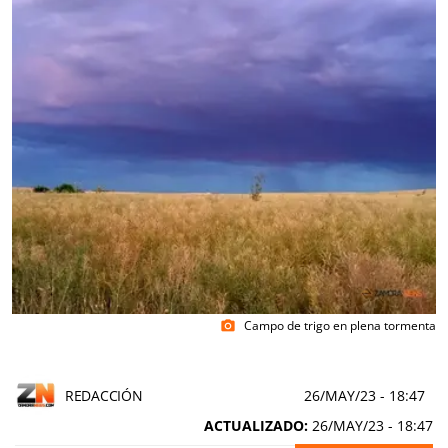
Campo de trigo en plena tormenta
photo_camera
REDACCIÓN
26/MAY/23
- 18:47
ACTUALIZADO:
26/MAY/23 - 18:47