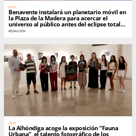
OCIO
Benavente instalará un planetario móvil en
la Plaza de la Madera para acercar el
universo al público antes del eclipse total
de Sol
REDACCIÓN
OCIO
La Alhóndiga acoge la exposición "Fauna
Urbana", el talento fotográfico de los