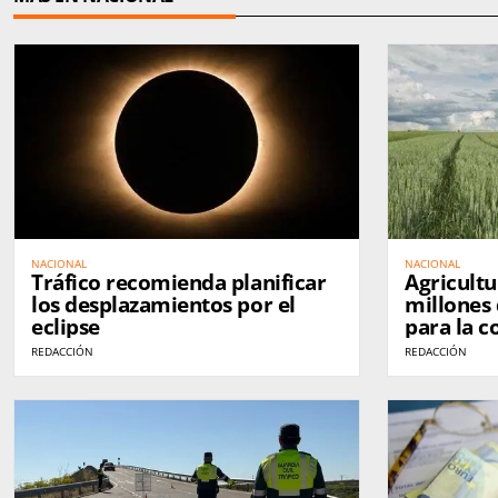
NACIONAL
NACIONAL
Tráfico recomienda planificar
Agricultu
los desplazamientos por el
millones 
eclipse
para la c
a más de 
REDACCIÓN
REDACCIÓN