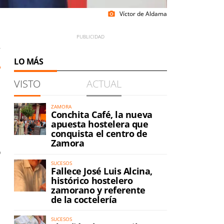
Víctor de Aldama
photo_camera
7
LO MÁS
VISTO
ACTUAL
ZAMORA
Conchita Café, la nueva
apuesta hostelera que
conquista el centro de
Zamora
o
SUCESOS
Fallece José Luis Alcina,
histórico hostelero
zamorano y referente
de la coctelería
SUCESOS