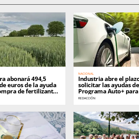
NACIONAL
ra abonará 494,5
Industria abre el plaz
de euros de la ayuda
solicitar las ayudas de
ompra de fertilizantes
Programa Auto+ para 
249.000 agricultores
compra de vehículos e
REDACCIÓN