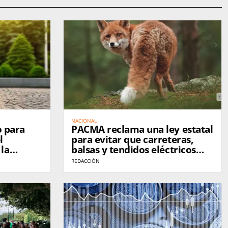
NACIONAL
o para
PACMA reclama una ley estatal
l
para evitar que carreteras,
la
balsas y tendidos eléctricos
léctricos
sigan matando fauna silvestre
REDACCIÓN