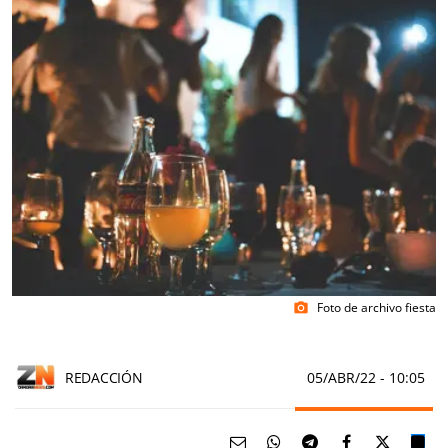
Foto de archivo fiesta
photo_camera
REDACCIÓN
05/ABR/22
- 10:05