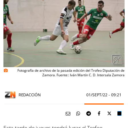
Fotografía de archivo de la pasada edición del Trofeo Diputación de
photo_camera
Zamora. Fuente:: Iván Martín C. D. Intersala Zamora
REDACCIÓN
01/SEPT/22
- 09:21
Esta tarde de jueves tendrá lugar el Trofeo