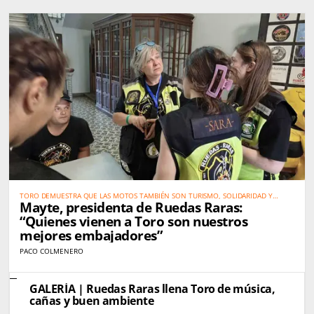
TORO DEMUESTRA QUE LAS MOTOS TAMBIÉN SON TURISMO, SOLIDARIDAD Y
Mayte, presidenta de Ruedas Raras:
PROMOCIÓN DEL TERRITORIO
“Quienes vienen a Toro son nuestros
mejores embajadores”
PACO COLMENERO
GALERÍA | Ruedas Raras llena Toro de música,
cañas y buen ambiente