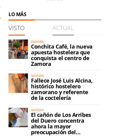
0
LO MÁS
VISTO
ACTUAL
ZAMORA
Conchita Café, la nueva
apuesta hostelera que
conquista el centro de
Zamora
SUCESOS
Fallece José Luis Alcina,
histórico hostelero
zamorano y referente
de la coctelería
SUCESOS
El cañón de Los Arribes
del Duero concentra
ahora la mayor
preocupación del