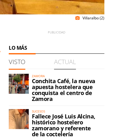
Villaralbo (2)
photo_camera
LO MÁS
VISTO
ACTUAL
ZAMORA
Conchita Café, la nueva
a
apuesta hostelera que
conquista el centro de
Zamora
SUCESOS
Fallece José Luis Alcina,
histórico hostelero
zamorano y referente
de la coctelería