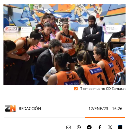
Tiempo muerto CD Zamarat
photo_camera
REDACCIÓN
12/ENE/23
- 16:26