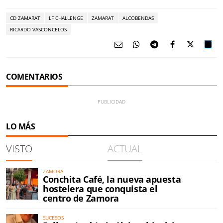
CD ZAMARAT
LF CHALLENGE
ZAMARAT
ALCOBENDAS
RICARDO VASCONCELOS
COMENTARIOS
LO MÁS
VISTO
ACTUAL
ZAMORA
Conchita Café, la nueva apuesta
hostelera que conquista el
centro de Zamora
SUCESOS