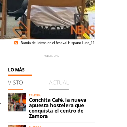
Banda de Loivos en el festival Hispano Luso_11
photo_camera
0
LO MÁS
VISTO
ACTUAL
ZAMORA
Conchita Café, la nueva
apuesta hostelera que
conquista el centro de
Zamora