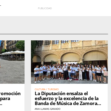
CULTURA / TURISMO
promoción
La Diputación ensalza el
 para
esfuerzo y la excelencia de la
Banda de Música de Zamora
nte todo
tras su triunfo internacional
ANA LLAMAS GANADO