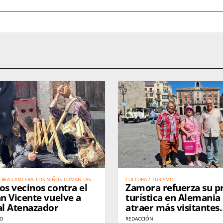
CREA CANTERA: LOS NIÑOS TOMAN LAS
CULTURA / TURISMO
os vecinos contra el
Zamora refuerza su 
ICENTE PARA SALVAR UNA TRADICIÓN
an Vicente vuelve a
turística en Alemania
al Atenazador
atraer más visitantes
internacionales dura
RO
REDACCIÓN