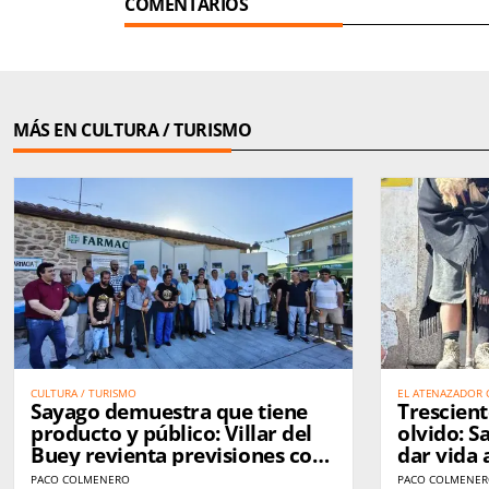
COMENTARIOS
MÁS EN CULTURA / TURISMO
CULTURA / TURISMO
EL ATENAZADOR 
Sayago demuestra que tiene
Trescient
CALLES DE SAN V
producto y público: Villar del
olvido: S
Buey revienta previsiones con
dar vida 
su Burger Fest
PACO COLMENERO
PACO COLMENE