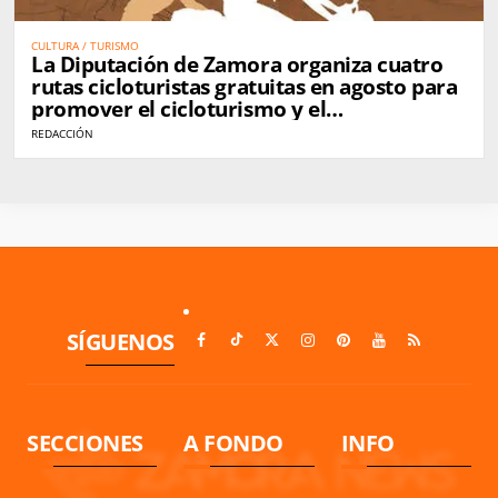
CULTURA / TURISMO
La Diputación de Zamora organiza cuatro
rutas cicloturistas gratuitas en agosto para
promover el cicloturismo y el
envejecimiento activo
REDACCIÓN
SÍGUENOS
SECCIONES
A FONDO
INFO