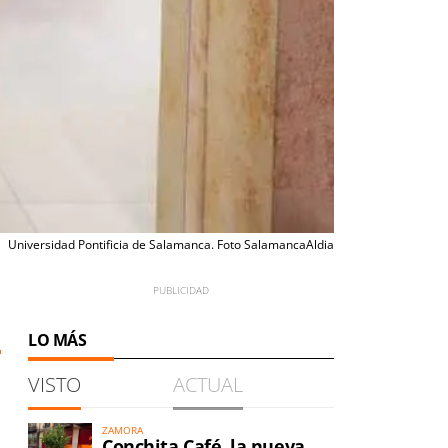
Universidad Pontificia de Salamanca. Foto SalamancaAldia
LO MÁS
VISTO
ACTUAL
ZAMORA
Conchita Café, la nueva