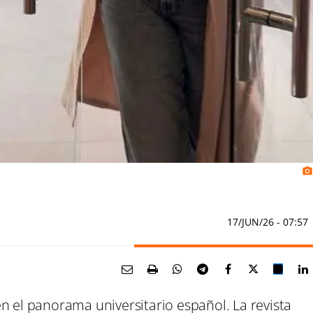
photo_camera
17/JUN/26
- 07:57
n el panorama universitario español. La revista