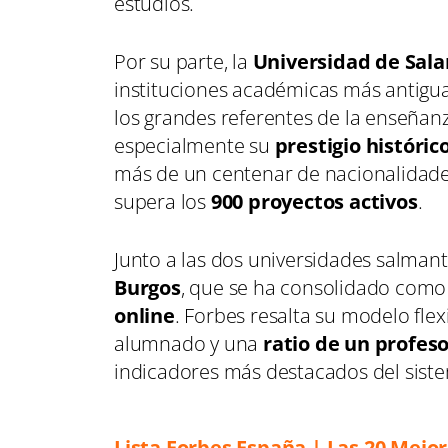
estudios.
Por su parte, la
Universidad de Sal
instituciones académicas más antigu
los grandes referentes de la enseñanz
especialmente su
prestigio históric
más de un centenar de nacionalidades
supera los
900 proyectos activos
.
Junto a las dos universidades salmant
Burgos
, que se ha consolidado como 
online
. Forbes resalta su modelo fle
alumnado y una
ratio de un profeso
indicadores más destacados del siste
Lista Forbes España | Las 20 Mejo