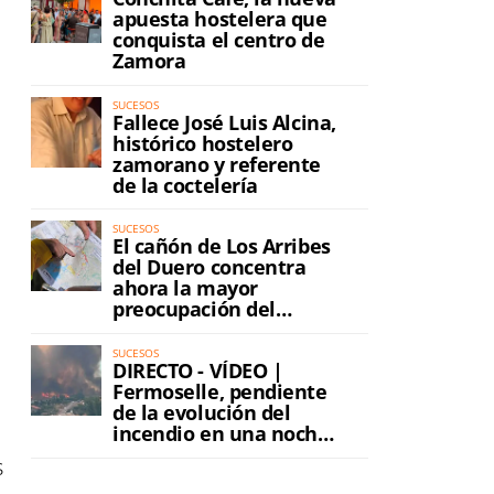
apuesta hostelera que
conquista el centro de
Zamora
SUCESOS
Fallece José Luis Alcina,
histórico hostelero
zamorano y referente
de la coctelería
SUCESOS
El cañón de Los Arribes
del Duero concentra
ahora la mayor
preocupación del
incendio
SUCESOS
DIRECTO - VÍDEO |
Fermoselle, pendiente
de la evolución del
incendio en una noche
de máxima tensión
s