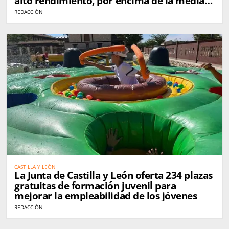
alto rendimiento, por encima de la media
nacional
REDACCIÓN
CASTILLA Y LEÓN
La Junta de Castilla y León oferta 234 plazas
gratuitas de formación juvenil para
mejorar la empleabilidad de los jóvenes
REDACCIÓN