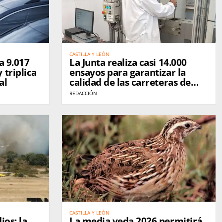
CASTILLA Y LEÓN
a 9.017
La Junta realiza casi 14.000
 triplica
ensayos para garantizar la
al
calidad de las carreteras de
Castilla y León
REDACCIÓN
CASTILLA Y LEÓN
ios: la
La media veda 2026 permitirá