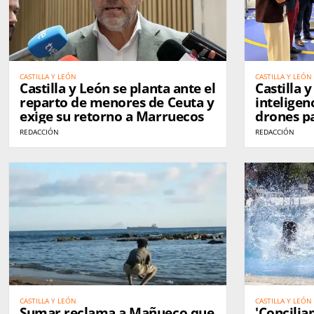
CASTILLA Y LEÓN
CASTILLA Y LEÓN
Castilla y León se planta ante el
Castilla 
reparto de menores de Ceuta y
inteligenc
exige su retorno a Marruecos
drones p
campo
REDACCIÓN
REDACCIÓN
CASTILLA Y LEÓN
CASTILLA Y LEÓN
Sumar reclama a Mañueco que
'Concilia