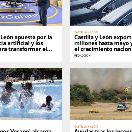
CASTILLA Y LEÓN
y León apuesta por la
Castilla y León export
ia artificial y los
millones hasta mayo y
ara transformar el
el crecimiento nacion
REDACCIÓN
CASTILLA Y LEÓN
mos Verano' alcanza
Ayudas tras los incend