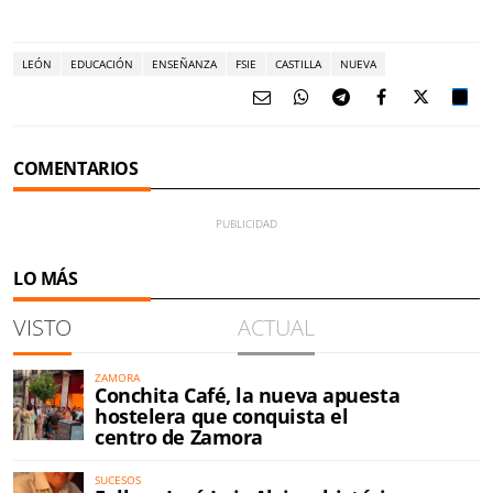
LEÓN
EDUCACIÓN
ENSEÑANZA
FSIE
CASTILLA
NUEVA
COMENTARIOS
LO MÁS
VISTO
ACTUAL
ZAMORA
Conchita Café, la nueva apuesta
hostelera que conquista el
centro de Zamora
SUCESOS