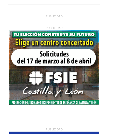
de máxima tensión
n