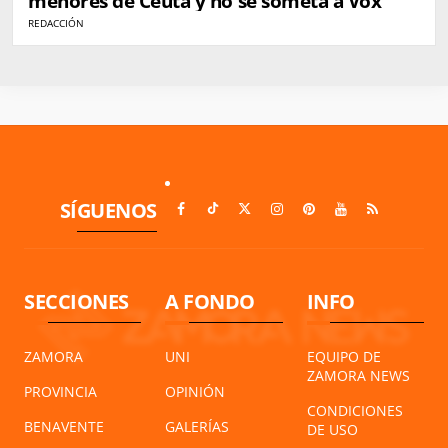
menores de Ceuta y no se someta a Vox
REDACCIÓN
SÍGUENOS
SECCIONES
A FONDO
INFO
ZAMORA
UNI
EQUIPO DE
ZAMORA NEWS
PROVINCIA
OPINIÓN
CONDICIONES
BENAVENTE
GALERÍAS
DE USO