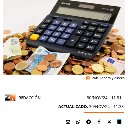
calculadora y dinero
photo_camera
REDACCIÓN
30/NOV/24
- 11:31
ACTUALIZADO:
30/NOV/24 - 11:33