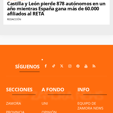
Castilla y León pierde 878 autónomos en un
año mientras España gana más de 60.000
afiliados al RETA
REDACCIÓN
SÍGUENOS
SECCIONES
A FONDO
INFO
ZAMORA
UNI
EQUIPO DE
ZAMORA NEWS
PROVINCIA
OPINIÓN