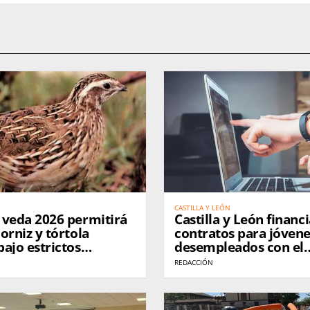
CASTILLA Y LEÓN
 veda 2026 permitirá
Castilla y León financ
orniz y tórtola
contratos para jóven
ajo estrictos
desempleados con el
 en Castilla y León
programa JOVEL 2026
REDACCIÓN