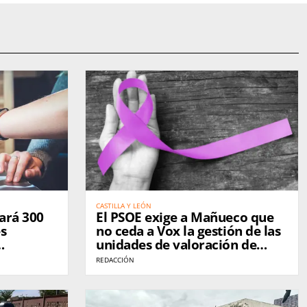
CASTILLA Y LEÓN
iará 300
El PSOE exige a Mañueco que
es
no ceda a Vox la gestión de las
unidades de valoración de
violencia de género
REDACCIÓN