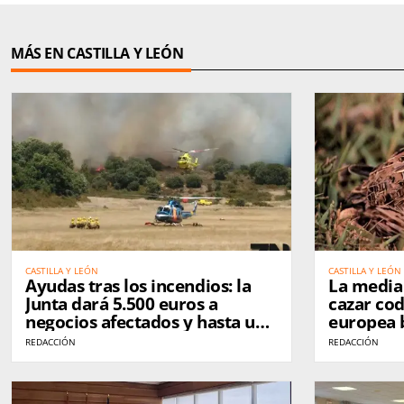
MÁS EN CASTILLA Y LEÓN
CASTILLA Y LEÓN
CASTILLA Y LEÓN
Ayudas tras los incendios: la
La media
Junta dará 5.500 euros a
cazar cod
negocios afectados y hasta un
europea b
75% para nuevas empresas
controles
REDACCIÓN
REDACCIÓN