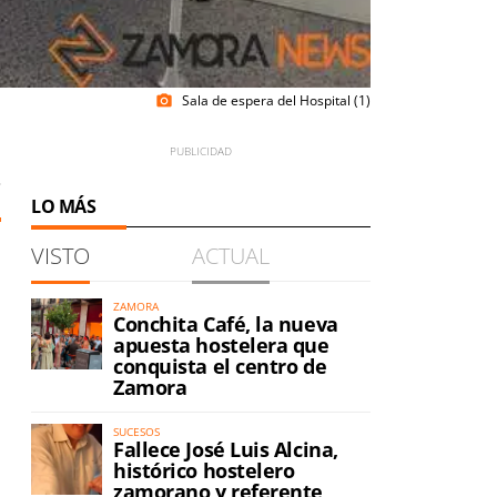
Sala de espera del Hospital (1)
photo_camera
3
LO MÁS
VISTO
ACTUAL
ZAMORA
Conchita Café, la nueva
apuesta hostelera que
conquista el centro de
Zamora
SUCESOS
Fallece José Luis Alcina,
histórico hostelero
zamorano y referente