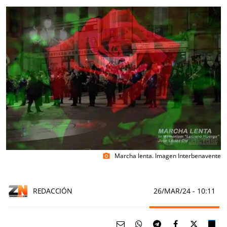
Marcha lenta. Imagen Interbenavente
photo_camera
REDACCIÓN
26/MAR/24
- 10:11